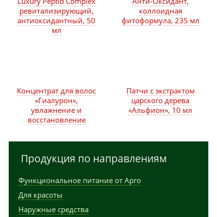
Luxury Peptid Complex
Анти-Оксидант,
ревитализирующий,
коллоидная
антиоксидантный, 50
фитоформула, 235 мл
мл
Концентрат для волос
Патчи с экстрактом
«Гиалурон»,
царского дерева
увлажнение и
«Альфион», 10 мл
восстановление
Продукция по направлениям
Функциональное питание от Арго
Для красоты
Наружные средства