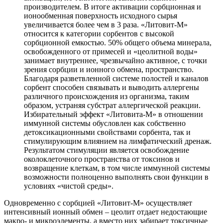
производителем. В итоге активации сорбционная и
ионообменная поверхность исходного сырья
увеличивается более чем в 3 раза. «Литовит-М»
относится к категории сорбентов с высокой
сорбционной емкостью. 50% общего объема минерала,
освобожденного от примесей и «цеолитной воды»
занимает внутреннее, чрезвычайно активное, с точки
зрения сорбции и ионного обмена, пространство.
Благодаря разветвленной системе полостей и каналов
сорбент способен связывать и выводить аллергены
различного происхождения из организма, таким
образом, устраняя субстрат аллергической реакции.
Избирательный эффект «Литовита-М» в отношении
иммунной системы обусловлен как собственно
детоксикационными свойствами сорбента, так и
стимулирующим влиянием на лимфатический дренаж.
Результатом стимуляции является освобождение
околоклеточного пространства от токсинов и
возвращение клеткам, в том числе иммунной системы
возможности полноценно выполнять свои функции в
условиях «чистой среды».
Одновременно с сорбцией «Литовит-М» осуществляет
интенсивный ионный обмен – цеолит отдает недостающие
макро- и микроэлементы, а вместо них забирает токсичные