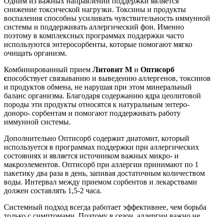
Одним из важных направлений поддержки является
снижение токсической нагрузки. Токсины и продукты
воспаления способны усиливать чувствительность иммунной
системы и поддерживать аллергический фон. Именно
поэтому в комплексных программах поддержки часто
используются энтеросорбенты, которые помогают мягко
очищать организм.
Комбинированный прием
Литовит М
и
Оптисорб
с
пособствует связыванию и выведению аллергенов, токсинов
и продуктов обмена, не нарушая при этом минеральный
баланс организма. Благодаря содержанию ядра цеолитовой
породы эти продукты относятся к натуральным энтеро-
доноро- сорбентам и помогают поддерживать работу
иммунной системы.
Дополнительно Оптисорб содержит диатомит, который
используется в программах поддержки при аллергических
состояниях и является источником важных микро- и
макроэлементов. Оптисорб при аллергии принимают по 1
пакетику два раза в день, запивая достаточным количеством
воды. Интервал между приемом сорбентов и лекарствами
должен составлять 1,5-2 часа.
Системный подход всегда работает эффективнее, чем борьба
только с симптомами. Поэтому в сезон аллергии важно не