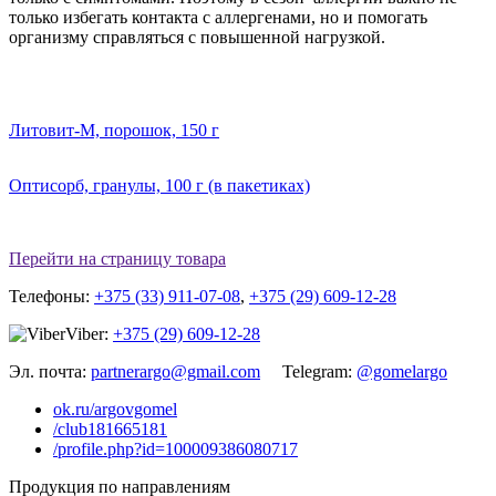
только избегать контакта с аллергенами, но и помогать
организму справляться с повышенной нагрузкой.
Литовит-М, порошок, 150 г
Оптисорб, гранулы, 100 г (в пакетиках)
Перейти на страницу товара
Телефоны:
+375 (33) 911-07-08
,
+375 (29) 609-12-28
Viber:
+375 (29) 609-12-28
Эл. почта:
partnerargo@gmail.com
Telegram:
@gomelargo
ok.ru/argovgomel
/club181665181
/profile.php?id=100009386080717
Продукция по направлениям