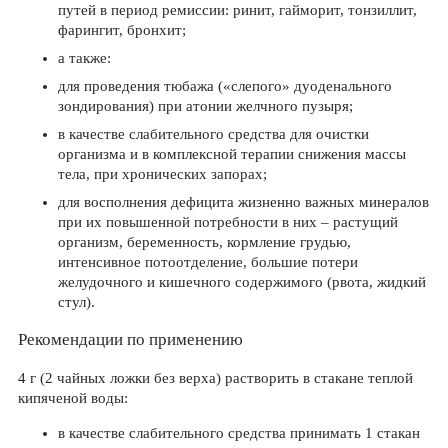
путей в период ремиссии: ринит, гайморит, тонзиллит,
фарингит, бронхит;
а также:
для проведения тюбажа («слепого» дуоденального
зондирования) при атонии желчного пузыря;
в качестве слабительного средства для очистки
организма и в комплексной терапии снижения массы
тела, при хронических запорах;
для восполнения дефицита жизненно важных минералов
при их повышенной потребности в них – растущий
организм, беременность, кормление грудью,
интенсивное потоотделение, большие потери
желудочного и кишечного содержимого (рвота, жидкий
стул).
Рекомендации по применению
4 г (2 чайных ложки без верха) растворить в стакане теплой
кипяченой воды:
в качестве слабительного средства принимать 1 стакан