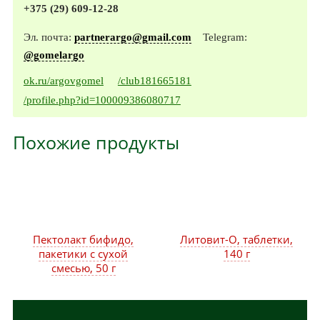
+375 (29) 609-12-28
Эл. почта:
partnerargo@gmail.com
Telegram:
@gomelargo
ok.ru/argovgomel
/club181665181
/profile.php?id=100009386080717
Похожие продукты
Пектолакт бифидо,
Литовит-О, таблетки,
пакетики с сухой
140 г
смесью, 50 г