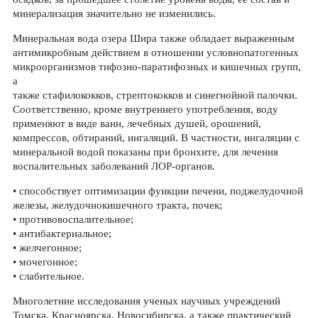
минерализация значительно не изменились.
Минеральная вода озера Шира также обладает выраженным
антимикробным действием в отношении условнопатогенных
микроорганизмов тифозно-паратифозных и кишечных групп,
а
также стафилококков, стрептококков и синегнойной палочки.
Соответственно, кроме внутреннего употребления, воду
применяют в виде ванн, лечебных душей, орошений,
компрессов, обтираний, ингаляций. В частности, ингаляции с
минеральной водой показаны при бронхите, для лечения
воспалительных заболеваний ЛОР-органов.
• способствует оптимизации функции печени, поджелудочной
железы, желудочно­кишечного тракта, почек;
• противовоспалительное;
• антибактериальное;
• желчегонное;
• мочегонное;
• слабительное.
Многолетние исследования ученых научных учреждений
Томска, Красноярска, Новосибирска, а также практический