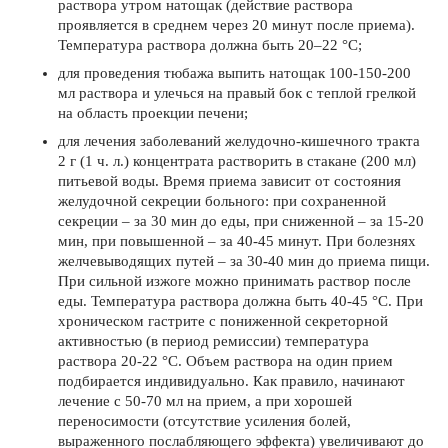
раствора утром натощак (действие раствора
проявляется в среднем через 20 минут после приема).
Температура раствора должна быть 20–22 °С;
для проведения тюбажа выпить натощак 100-150-200
мл раствора и улечься на правый бок с теплой грелкой
на область проекции печени;
для лечения заболеваний желудочно­-кишечного тракта
2 г (1 ч. л.) концентрата растворить в стакане (200 мл)
питьевой воды. Время приема зависит от состояния
желудочной секреции больного: при сохраненной
секреции – за 30 мин до еды, при сниженной – за 15-20
мин, при повышенной – за 40-45 минут. При болезнях
желчевыводящих путей – за 30-40 мин до приема пищи.
При сильной изжоге можно принимать раствор после
еды. Температура раствора должна быть 40-45 °С. При
хроническом гастрите с пониженной секреторной
активностью (в период ремиссии) температура
раствора 20-22 °С. Объем раствора на один прием
подбирается индивидуально. Как правило, начинают
лечение с 50-70 мл на прием, а при хорошей
переносимости (отсутствие усиления болей,
выраженного послабляющего эффекта) увеличивают до