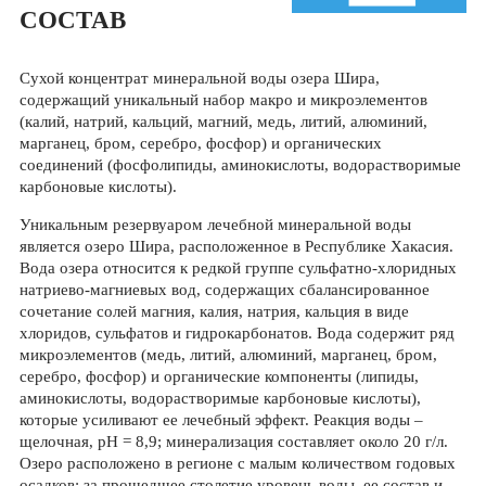
СОСТАВ
Сухой концентрат минеральной воды озера Шира,
содержащий уникальный набор макро­ и микроэлементов
(калий, натрий, кальций, магний, медь, литий, алюминий,
марганец, бром, серебро, фосфор) и органических
соединений (фосфолипиды, аминокислоты, водорастворимые
карбоновые кислоты).
Уникальным резервуаром лечебной минеральной воды
является озеро Шира, расположенное в Республике Хакасия.
Вода озера относится к редкой группе сульфатно-хлоридных
натриево-магниевых вод, содержащих сбалансированное
сочетание солей магния, калия, натрия, кальция в виде
хлоридов, сульфатов и гидрокарбонатов. Вода содержит ряд
микроэлементов (медь, литий, алюминий, марганец, бром,
серебро, фосфор) и органические компоненты (липиды,
аминокислоты, водорастворимые карбоновые кислоты),
которые усиливают ее лечебный эффект. Реакция воды –
щелочная, рН = 8,9; минерализация составляет около 20 г/л.
Озеро расположено в регионе с малым количеством годовых
осадков; за прошедшее столетие уровень воды, ее состав и