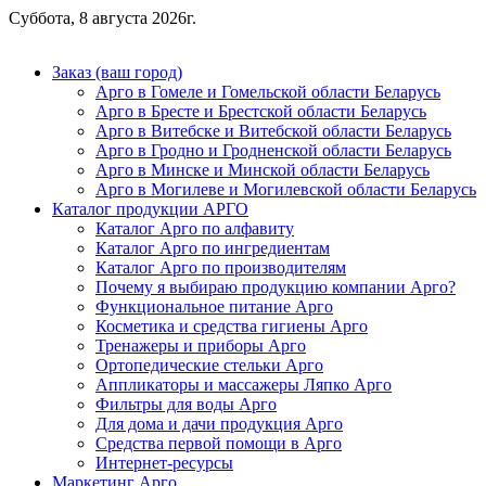
Суббота, 8 августа 2026г.
Заказ (ваш город)
Арго в Гомеле и Гомельской области Беларусь
Арго в Бресте и Брестской области Беларусь
Арго в Витебске и Витебской области Беларусь
Арго в Гродно и Гродненской области Беларусь
Арго в Минске и Минской области Беларусь
Арго в Могилеве и Могилевской области Беларусь
Каталог продукции АРГО
Каталог Арго по алфавиту
Каталог Арго по ингредиентам
Каталог Арго по производителям
Почему я выбираю продукцию компании Арго?
Функциональное питание Арго
Косметика и средства гигиены Арго
Тренажеры и приборы Арго
Ортопедические стельки Арго
Аппликаторы и массажеры Ляпко Арго
Фильтры для воды Арго
Для дома и дачи продукция Арго
Средства первой помощи в Арго
Интернет-ресурсы
Маркетинг Арго