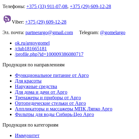
Телефоны:
+375 (33) 911-07-08
,
+375 (29) 609-12-28
Viber:
+375 (29) 609-12-28
Эл. почта:
partnerargo@gmail.com
Telegram:
@gomelargo
ok.ru/argovgomel
/club181665181
/profile.php?id=100009386080717
Продукция по направлениям
Функциональное питание от Арго
Для красоты
Наружные средства
Для дома и дачи от Арго
Тренажеры и приборы от Арго
Ортопедические стельки от Арго
Аппликаторы и массажеры МПК Ляпко Арго
Фильтры для воды Сибирь-Цео Арго
Продукция по категориям
Иммунитет