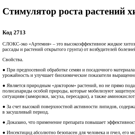
Стимулятор роста растений хи
Код 2713
СЛОКС-эко «Артемия» – это высокоэффективное жидкое хитоза
рассады и растений открытого грунта) от возбудителей болезней
Свойства.
● При предпосевной обработке се­мян и посадочного материала
урожай­ность и улучшает биохимические показатели выращенно
● Является природным «доктором» растений, но не прямо подав
полисахариды особой природы, которые мобилизуют за­щитную с
ситуациям (заморозки, засуха, пересадки), а также аминокисл
● За счет высокой поверхностной ак­тивности липидов, содержа
в засуш­ливый период.
● Доказано, что применение препа­рата повышает эффективнос
● Инсектицид абсолютно безопасен для человека и пчел, его м