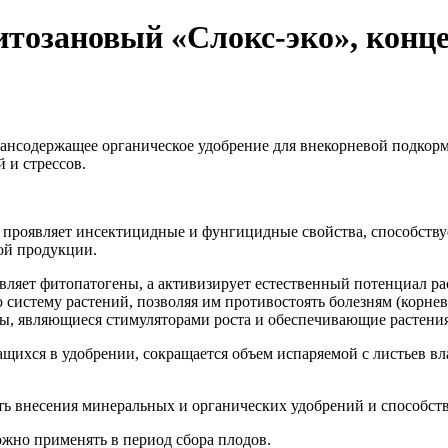
тозановый «Слокс-эко», конце
нсодер­жащее органическое удобрение для внекорневой подкорм
 и стрессов.
 про­являет инсектицидные и фунги­цидные свойства, способств
й продук­ции.
ляет фитопатогены, а активизирует ес­тественный потенциал ра
истему растений, позво­ляя им противостоять болезням (корневы
оты, являющиеся стимуляторами роста и обеспечивающие растения
щихся в удобрении, сокращается объем испаряемой с листьев вла
ть внесения минеральных и органи­ческих удобрений и способст
ожно применять в период сбора плодов.