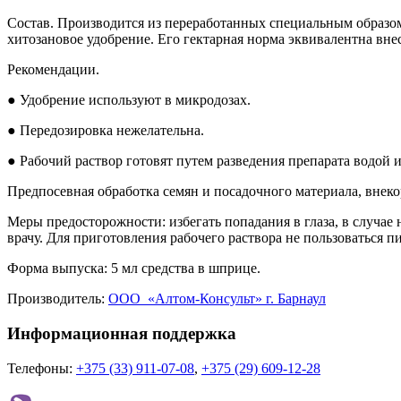
Состав. Производится из перера­ботанных специальным образом 
хитозановое удобре­ние. Его гектарная норма эквивалент­на внес
Рекомендации.
● Удобрение используют в микродо­зах.
● Передозировка нежелательна.
● Рабочий раствор готовят путем разведения препарата водой и
Предпосевная обработка семян и посадочного материала, внек
Меры предосторожности: избегать попадания в глаза, в случае
врачу. Для приготовле­ния рабочего раствора не пользо­ваться 
Форма выпуска: 5 мл средства в шприце.
Производитель:
ООО «Алтом-Консульт» г. Барнаул
Информационная поддержка
Телефоны:
+375 (33) 911-07-08
,
+375 (29) 609-12-28