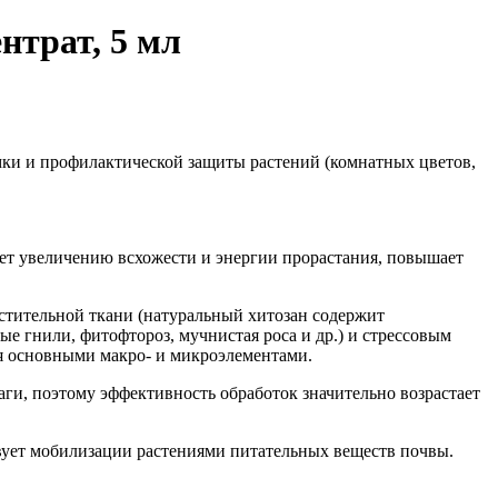
нтрат, 5 мл
ки и профилактиче­ской защиты растений (комнатных цветов,
ует увеличению всхожести и энергии прорастания, повышает
ститель­ной ткани (натуральный хитозан содержит
е гнили, фитофтороз, мучнистая роса и др.) и стрессо­вым
 ос­новными макро- и микроэлемен­тами.
ги, по­этому эффективность обработок значительно возрастает
вует мобилизации растениями пита­тельных веществ почвы.