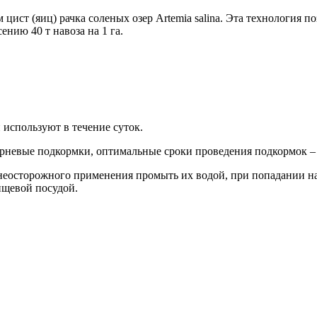
цист (яиц) рачка соленых озер Artemia salina. Эта технология п
ению 40 т навоза на 1 га.
 ис­пользуют в течение суток.
орневые подкормки, оптимальные сроки про­ведения подкормок –
 неосто­рожного применения промыть их во­дой, при попадании 
пищевой посудой.