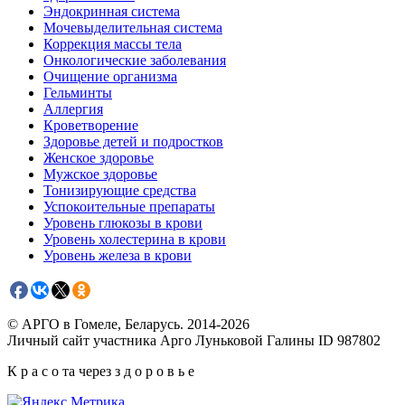
Эндокринная система
Мочевыделительная система
Коррекция массы тела
Онкологические заболевания
Очищение организма
Гельминты
Аллергия
Кроветворение
Здоровье детей и подростков
Женское здоровье
Мужское здоровье
Тонизирующие средства
Успокоительные препараты
Уровень глюкозы в крови
Уровень холестерина в крови
Уровень железа в крови
© АРГО в Гомеле, Беларусь. 2014-2026
Личный сайт участника Арго Луньковой Галины ID 987802
К р а с о та через з д о р о в ь е