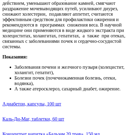
действием, уменьшают образование камней, смягчают
раздражение мочевыводящих путей, усиливают диурез,
снижают холестерин, подавляют аппетит, считаются
эффективным средством для профилактики ожирения и
рекомендуются в программах снижения веса. В научной
медицине они применяются в виде жидкого экстракта при
холециститах, холангитах, гепатитах, а также при отеках,
связанных с заболеваниями почек и сердечно-сосудистой
системы.
Показания:
Заболевания печени и желчного пузыря (холецистит,
холангит, гепатит),
Болезни почек (почечнокаменная болезнь, отеки,
водянка),
А также атеросклероз, сахарный диабет, ожирение.
Адиабетон, капсулы, 100 шт
Каль-Ди-Маг, таблетки, 60 шт
Концентрат напитка «Бальзам 20 трав», 150 мл