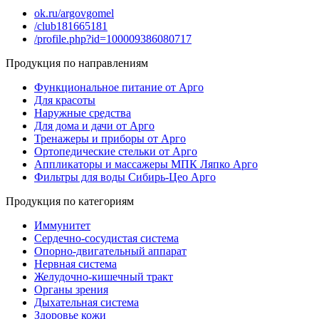
ok.ru/argovgomel
/club181665181
/profile.php?id=100009386080717
Продукция по направлениям
Функциональное питание от Арго
Для красоты
Наружные средства
Для дома и дачи от Арго
Тренажеры и приборы от Арго
Ортопедические стельки от Арго
Аппликаторы и массажеры МПК Ляпко Арго
Фильтры для воды Сибирь-Цео Арго
Продукция по категориям
Иммунитет
Сердечно-сосудистая система
Опорно-двигательный аппарат
Нервная система
Желудочно-кишечный тракт
Органы зрения
Дыхательная система
Здоровье кожи