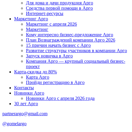
Для дома и дачи продукция Арго
Средства первой помощи в Арго
Интернет-ресурсы
Маркетинг Арго
Маркетинг с апреля 2026
Маркетинг
Кому интересно бизнес-предложение Арго
План Вознаграждений компании Арго 2026
15 причин начать бизнес с Арго
Развитие структуры участников в компании Арго
Запуск новичка в Арго
Компания Арго — крупный социальный бизнес-
проект
Карта-скидка до 80%
Карта Арго
Пройди регистрацию в Арго
Контакты
Новинки Арго
Новинки Арго с апреля 2026 года
30 лет Арго
partnerargo@gmail.com
@gomelargo