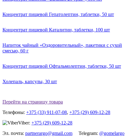
Концентрат пищевой Гепатолептин, таблетки, 50 шт
Концентрат пищевой Каталитин, таблетки, 100 шт
Напиток чайный «Оздоровительный», пакетики с сухой
смесью, 60 г
Концентрат пищевой Офтальмолептин, таблетки, 50 шт
Холепаль, капсулы, 30 шт
Перейти на страницу товара
Телефоны:
+375 (33) 911-07-08
,
+375 (29) 609-12-28
Viber:
+375 (29) 609-12-28
Эл. почта:
partnerargo@gmail.com
Telegram:
@gomelargo