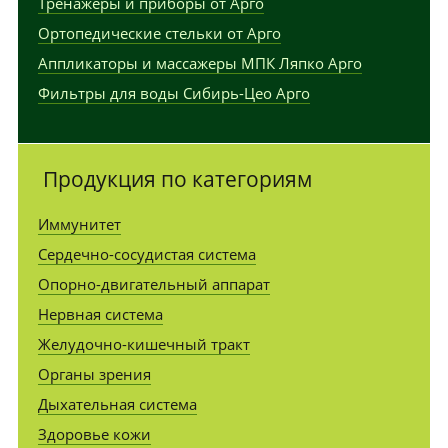
Тренажеры и приборы от Арго
Ортопедические стельки от Арго
Аппликаторы и массажеры МПК Ляпко Арго
Фильтры для воды Сибирь-Цео Арго
Продукция по категориям
Иммунитет
Сердечно-сосудистая система
Опорно-двигательный аппарат
Нервная система
Желудочно-кишечный тракт
Органы зрения
Дыхательная система
Здоровье кожи