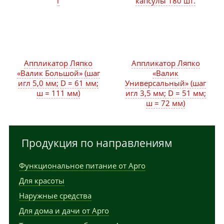
г
капсулы 180 шт.
Аппликатор Ляпко
Аппликатор Ляпко
«Валик Большой» (шаг
«Валик
игл 5,0 мм; D = 61 мм;
Универсальный» (шаг
ш = 111 мм)
игл 3,5 мм; D = 51 мм;
ш = 72 мм)
Продукция по направлениям
Функциональное питание от Арго
Для красоты
Наружные средства
Для дома и дачи от Арго