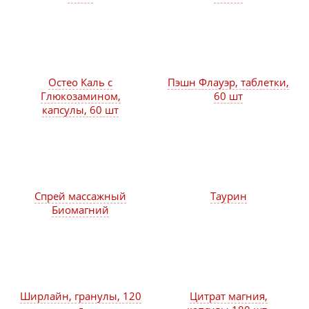
Остео Каль с
Пэшн Флауэр, таблетки,
Глюкозамином,
60 шт
капсулы, 60 шт
Спрей массажный
Таурин
Биомагний
Ширлайн, гранулы, 120
Цитрат магния,