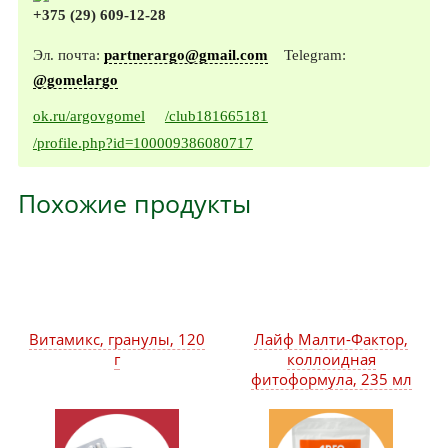
+375 (29) 609-12-28
Эл. почта:
partnerargo@gmail.com
Telegram:
@gomelargo
ok.ru/argovgomel
/club181665181
/profile.php?id=100009386080717
Похожие продукты
Витамикс, гранулы, 120
Лайф Малти-Фактор,
г
коллоидная
фитоформула, 235 мл