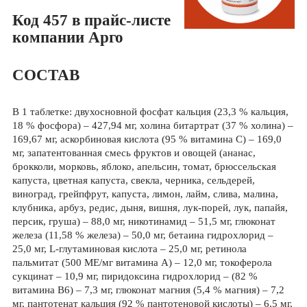
Код 457 в прайс-листе
компании Арго
СОСТАВ
В 1 таблетке: двухосновной фосфат кальция (23,3 % кальция,
18 % фосфора) – 427,94 мг, холина битартрат (37 % холина) –
169,67 мг, аскорбиновая кислота (95 % витамина С) – 169,0
мг, запатентованная смесь фруктов и овощей (ананас,
брокколи, морковь, яблоко, апельсин, томат, брюссельская
капуста, цветная капуста, свекла, черника, сельдерей,
виноград, грейпфрут, капуста, лимон, лайм, слива, малина,
клубника, арбуз, редис, дыня, вишня, лук-порей, лук, папайя,
персик, груша) – 88,0 мг, никотинамид – 51,5 мг, глюконат
железа (11,58 % железа) – 50,0 мг, бетаина гидрохлорид –
25,0 мг, L-глутаминовая кислота – 25,0 мг, ретинола
пальмитат (500 МЕ/мг витамина А) – 12,0 мг, токоферола
сукцинат – 10,9 мг, пиридоксина гидрохлорид – (82 %
витамина В6) – 7,3 мг, глюконат магния (5,4 % магния) – 7,2
мг, пантотенат кальция (92 % пантотеновой кислоты) – 6,5 мг,