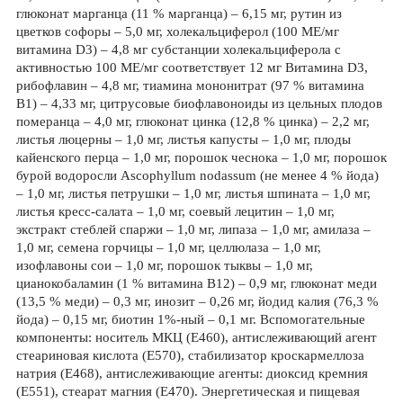
глюконат марганца (11 % марганца) – 6,15 мг, рутин из
цветков софоры – 5,0 мг, холекальциферол (100 МЕ/мг
витамина D3) – 4,8 мг субстанции холекальциферола с
активностью 100 МЕ/мг соответствует 12 мг Витамина D3,
рибофлавин – 4,8 мг, тиамина мононитрат (97 % витамина
В1) – 4,33 мг, цитрусовые биофлавоноиды из цельных плодов
померанца – 4,0 мг, глюконат цинка (12,8 % цинка) – 2,2 мг,
листья люцерны – 1,0 мг, листья капусты – 1,0 мг, плоды
кайенского перца – 1,0 мг, порошок чеснока – 1,0 мг, порошок
бурой водоросли Ascophyllum nodassum (не менее 4 % йода)
– 1,0 мг, листья петрушки – 1,0 мг, листья шпината – 1,0 мг,
листья кресс-салата – 1,0 мг, соевый лецитин – 1,0 мг,
экстракт стеблей спаржи – 1,0 мг, липаза – 1,0 мг, амилаза –
1,0 мг, семена горчицы – 1,0 мг, целлюлаза – 1,0 мг,
изофлавоны сои – 1,0 мг, порошок тыквы – 1,0 мг,
цианокобаламин (1 % витамина В12) – 0,9 мг, глюконат меди
(13,5 % меди) – 0,3 мг, инозит – 0,26 мг, йодид калия (76,3 %
йода) – 0,15 мг, биотин 1%-ный – 0,1 мг. Вспомогательные
компоненты: носитель МКЦ (E460), антислеживающий агент
стеариновая кислота (E570), стабилизатор кроскармеллоза
натрия (E468), антислеживающие агенты: диоксид кремния
(E551), стеарат магния (E470). Энергетическая и пищевая