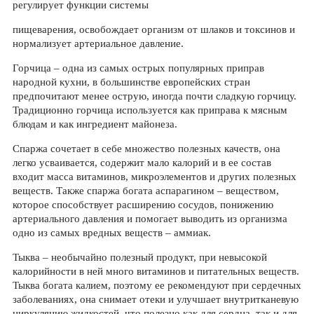
регулирует функции системы
пищеварения, освобождает организм от шлаков и токсинов и
нормализует артериальное давление.
Горчица – одна из самых острых популярных приправ
народной кухни, в большинстве европейских стран
предпочитают менее острую, иногда почти сладкую горчицу.
Традиционно горчица используется как приправа к мясным
блюдам и как ингредиент майонеза.
Спаржа сочетает в себе множество полезных качеств, она
легко усваивается, содержит мало калорий и в ее состав
входит масса витаминов, микроэлементов и других полезных
веществ. Также спаржа богата аспарагином – веществом,
которое способствует расширению сосудов, понижению
артериального давления и помогает выводить из организма
одно из самых вредных веществ – аммиак.
Тыква – необычайно полезный продукт, при невысокой
калорийности в ней много витаминов и питательных веществ.
Тыква богата калием, поэтому ее рекомендуют при сердечных
заболеваниях, она снимает отеки и улучшает внутритканевую
циркуляцию жидкостей, что полезно как для сердца, так и для