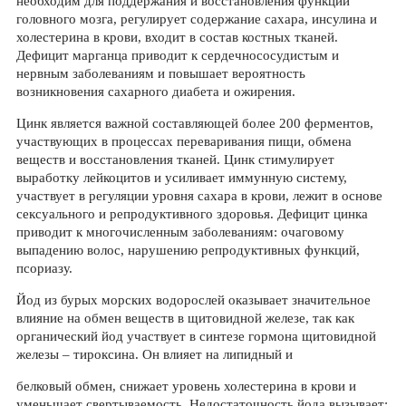
необходим для поддержания и восстановления функции
головного мозга, регулирует содержание сахара, инсулина и
холестерина в крови, входит в состав костных тканей.
Дефицит марганца приводит к сердечнососудистым и
нервным заболеваниям и повышает вероятность
возникновения сахарного диабета и ожирения.
Цинк является важной составляющей более 200 ферментов,
участвующих в процессах переваривания пищи, обмена
веществ и восстановления тканей. Цинк стимулирует
выработку лейкоцитов и усиливает иммунную систему,
участвует в регуляции уровня сахара в крови, лежит в основе
сексуального и репродуктивного здоровья. Дефицит цинка
приводит к многочисленным заболеваниям: очаговому
выпадению волос, нарушению репродуктивных функций,
псориазу.
Йод из бурых морских водорослей оказывает значительное
влияние на обмен веществ в щитовидной железе, так как
органический йод участвует в синтезе гормона щитовидной
железы – тироксина. Он влияет на липидный и
белковый обмен, снижает уровень холестерина в крови и
уменьшает свертываемость. Недостаточность йода вызывает: