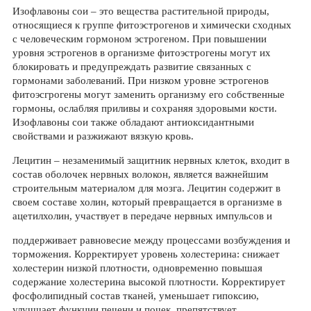
Изофлавоны сои – это вещества растительной природы,
относящиеся к группе фитоэстрогенов и химически сходных
с человеческим гормоном эстрогеном. При повышении
уровня эстрогенов в организме фитоэстрогены могут их
блокировать и предупреждать развитие связанных с
гормонами заболеваний. При низком уровне эстрогенов
фитоэсгрогены могут заменить организму его собственные
гормоны, ослабляя приливы и сохраняя здоровыми кости.
Изофлавоны сои также обладают антиоксидантными
свойствами и разжижают вязкую кровь.
Лецитин – незаменимый защитник нервных клеток, входит в
состав оболочек нервных волокон, является важнейшим
строительным материалом для мозга. Лецитин содержит в
своем составе холин, который превращается в организме в
ацетилхолин, участвует в передаче нервных импульсов и
поддерживает равновесие между процессами возбуждения и
торможения. Корректирует уровень холестерина: снижает
холестерин низкой плотности, одновременно повышая
содержание холестерина высокой плотности. Корректирует
фосфолипидный состав тканей, уменьшает гипоксию,
улучшает функции печени и почек, препятствует