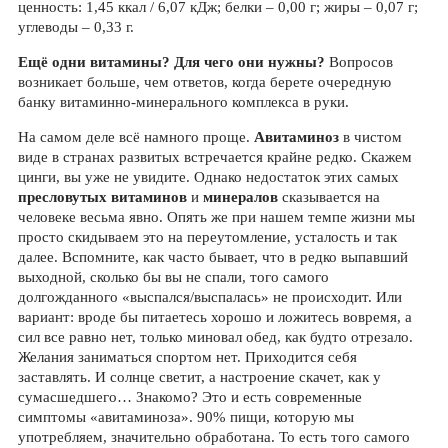
ценность: 1,45 ккал / 6,07 кДж; белки – 0,00 г; жиры – 0,07 г;
углеводы – 0,33 г.
Ещё одни витамины?
Для чего они нужны?
Вопросов
возникает больше, чем ответов, когда берете очередную
банку витаминно-минерального комплекса в руки.
На самом деле всё намного проще.
Авитаминоз
в чистом
виде в странах развитых встречается крайне редко. Скажем
цинги, вы уже не увидите. Однако недостаток этих самых
пресловутых витаминов
и
минералов
сказывается на
человеке весьма явно. Опять же при нашем темпе жизни мы
просто скидываем это на переутомление, усталость и так
далее. Вспомните, как часто бывает, что в редко выпавший
выходной, сколько бы вы не спали, того самого
долгожданного «выспался/выспалась» не происходит. Или
вариант: вроде бы питаетесь хорошо и ложитесь вовремя, а
сил все равно нет, только миновал обед, как будто отрезало.
Желания заниматься спортом нет. Приходится себя
заставлять. И солнце светит, а настроение скачет, как у
сумасшедшего… Знакомо? Это и есть современные
симптомы «авитаминоза». 90% пищи, которую мы
употребляем, значительно обработана. То есть того самого