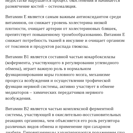
недостатке нарушается процесс окостенения и начинается
размягчение костей – остеомаляция.
Витамин Е является самым важным антиоксидантом среди
витаминов, он снижает уровень холестерина низкой
плотности, очищает артерии от холестериновых бляшек,
препятствует повышенному тромбообразованию. Витамин Е
снижает потребность тканей в инсулине и очищает организм
от токсинов и продуктов распада глюкозы.
Витамин В1 является составной частью кокарбоксилазы
(кофермента, участвующего в регулировании углеводного
обмена), играет важную роль в нормальном
функционировании коры головного мозга, механизме
процесса возбуждения и осуществлении трофической
функции нервной системы, активно участвует в обмене
медиаторов – химических передатчиков нервного
возбуждения.
Витамин В2 является частью комплексной ферментной
системы, участвующей в окислительно-восстановительных
реакциях организма, чем объясняется его роль регулятора
различных видов обмена и применение при сахарном
диабете. Гиповитаминозы характеризуются поражением глаз