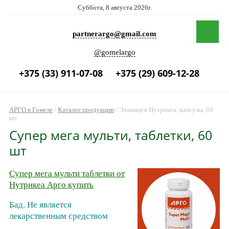
Суббота, 8 августа 2026г.
partnerargo@gmail.com
@gomelargo
+375 (33) 911-07-08
+375 (29) 609-12-28
АРГО в Гомеле
/
Каталог продукции
/
Эхинацея Нутрикеа, капсулы, 60
шт
Супер мега мульти, таблетки, 60
шт
Супер мега мульти таблетки от
Нутрикеа Арго купить
Бад. Не является
лекарственным средством