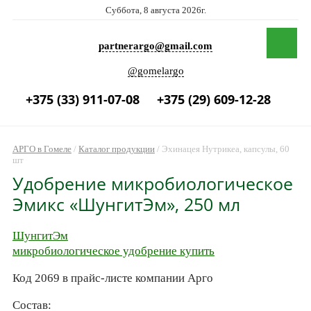
Суббота, 8 августа 2026г.
partnerargo@gmail.com
@gomelargo
+375 (33) 911-07-08
+375 (29) 609-12-28
АРГО в Гомеле
/
Каталог продукции
/
Эхинацея Нутрикеа, капсулы, 60
шт
Удобрение микробиологическое
Эмикс «ШунгитЭм», 250 мл
ШунгитЭм
микробиологическое удобрение купить
Код 2069 в прайс-листе компании Арго
Состав: