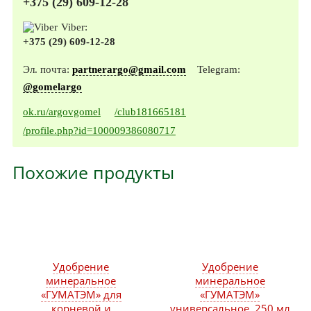
+375 (29) 609-12-28
Viber:
+375 (29) 609-12-28
Эл. почта:
partnerargo@gmail.com
Telegram:
@gomelargo
ok.ru/argovgomel
/club181665181
/profile.php?id=100009386080717
Похожие продукты
Удобрение
Удобрение
минеральное
минеральное
«ГУМАТЭМ» для
«ГУМАТЭМ»
корневой и
универсальное, 250 мл