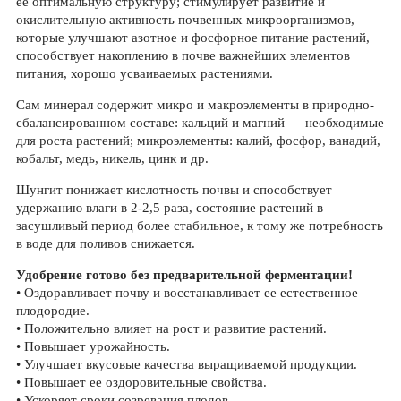
ее оптимальную структуру; стимулирует развитие и
окислительную активность почвенных микроорганизмов,
которые улучшают азотное и фосфорное питание растений,
способствует накоплению в почве важнейших элементов
питания, хорошо усваиваемых растениями.
Сам минерал содержит микро и макроэлементы в природно-
сбалансированном составе: кальций и магний — необходимые
для роста растений; микроэлементы: калий, фосфор, ванадий,
кобальт, медь, никель, цинк и др.
Шунгит понижает кислотность почвы и способствует
удержанию влаги в 2-2,5 раза, состояние растений в
засушливый период более стабильное, к тому же потребность
в воде для поливов снижается.
Удобрение готово без предварительной ферментации!
• Оздоравливает почву и восстанавливает ее естественное
плодородие.
• Положительно влияет на рост и развитие растений.
• Повышает урожайность.
• Улучшает вкусовые качества выращиваемой продукции.
• Повышает ее оздоровительные свойства.
• Ускоряет сроки созревания плодов.