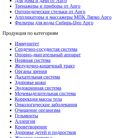
Для дома и дачи от Арго
Тренажеры и приборы от Арго
Ортопедические стельки от Арго
Аппликаторы и массажеры МПК Ляпко Арго
Фильтры для воды Сибирь-Цео Арго
Продукция по категориям
Иммунитет
Сердечно-сосудистая система
Опорно-двигательный аппарат
Нервная система
Желудочно-кишечный тракт
Органы зрения
Дыхательная система
Здоровье кожи
Эндокринная система
Мочевыделительная система
Коррекция массы тела
Онкологические заболевания
Очищение организма
Гельминты
Аллергия
Кроветворение
Здоровье детей и подростков
Женское здоровье