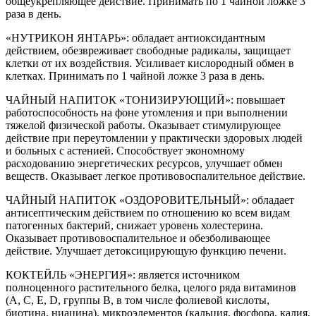
общеукрепляющее действие. Принимать по 1 чайной ложке 3
раза в день.
«НУТРИКОН ЯНТАРЬ»: обладает антиоксидантным
действием, обезвреживает свободные радикалы, защищает
клетки от их воздействия. Усиливает кислородный обмен в
клетках. Принимать по 1 чайной ложке 3 раза в день.
ЧАЙНЫЙ НАПИТОК «ТОНИЗИРУЮЩИЙ»: повышает
работоспособность на фоне утомления и при выполнении
тяжелой физической работы. Оказывает стимулирующее
действие при переутомлении у практически здоровых людей
и больных с астенией. Способствует экономному
расходованию энергетических ресурсов, улучшает обмен
веществ. Оказывает легкое противовоспалительное действие.
ЧАЙНЫЙ НАПИТОК «ОЗДОРОВИТЕЛЬНЫЙ»: обладает
антисептическим действием по отношению ко всем видам
патогенных бактерий, снижает уровень холестерина.
Оказывает противовоспалительное и обезболивающее
действие. Улучшает детоксицирующую функцию печени.
КОКТЕЙЛЬ «ЭНЕРГИЯ»: является источником
полноценного растительного белка, целого ряда витаминов
(A, C, E, D, группы B, в том числе фолиевой кислоты,
биотина, ниацина), микроэлементов (кальция, фосфора, калия,