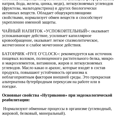
натрия, йода, железа, цинка, меди), легкоусвояемых углеводов
(фруктозы, мальтодекстрина) и других биологически
активных веществ. Обладает общеукрепляющими
свойствами, нормализует обмен веществ и способствует
укреплению именной защиты.
ЧАЙНЫЙ НАПИТОК «УСПОКОИТЕЛЬНЫЙ»: оказывает
успокаивающее действие, усиливает капиллярное
кровообращение, оказывает легкое спазмолитическое,
желчегонное и слабое мочегонное действия.
БАТОНЧИК «FIVE O’CLOCK»: рекомендуется как источник
пищевых волокон, полноценного растительного белка, микро-
и макроэлементов, витаминов, жиров и легкоусвояемых
углеводов. Масло какао и арахис, которые входят в состав
продукта, повышают устойчивость организма к
неблагоприятным факторам внешней среды. Это прекрасная
альтернатива бутербродным перекусам на работе или в
поездке.
Основные свойства «Нутриконов» при эндоэкологической
реабилитации:
Нормализуют обменные процессы в организме (углеводный,
жировой, белковый, минеральный).