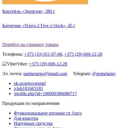
Коктейль «Энергия», 380 г
Батончик «Успех-2 Five o’clock», 45 г
Перейти на страницу товара
Телефоны:
+375 (33) 911-07-08
,
+375 (29) 609-12-28
Viber:
+375 (29) 609-12-28
Эл. почта:
partnerargo@gmail.com
Telegram:
@gomelargo
ok.ru/argovgomel
/club181665181
/profile.php?id=100009386080717
Продукция по направлениям
Функциональное питание от Арго
Для красоты
Наружные средства