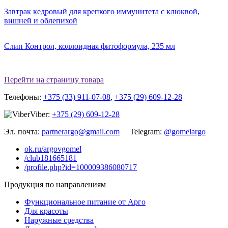
Завтрак кедровый для крепкого иммунитета с клюквой,
вишней и облепихой
Слип Контрол, коллоидная фитоформула, 235 мл
Перейти на страницу товара
Телефоны:
+375 (33) 911-07-08
,
+375 (29) 609-12-28
Viber:
+375 (29) 609-12-28
Эл. почта:
partnerargo@gmail.com
Telegram:
@gomelargo
ok.ru/argovgomel
/club181665181
/profile.php?id=100009386080717
Продукция по направлениям
Функциональное питание от Арго
Для красоты
Наружные средства