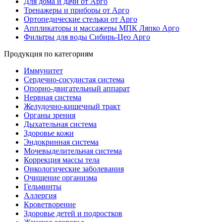
Для дома и дачи от Арго
Тренажеры и приборы от Арго
Ортопедические стельки от Арго
Аппликаторы и массажеры МПК Ляпко Арго
Фильтры для воды Сибирь-Цео Арго
Продукция по категориям
Иммунитет
Сердечно-сосудистая система
Опорно-двигательный аппарат
Нервная система
Желудочно-кишечный тракт
Органы зрения
Дыхательная система
Здоровье кожи
Эндокринная система
Мочевыделительная система
Коррекция массы тела
Онкологические заболевания
Очищение организма
Гельминты
Аллергия
Кроветворение
Здоровье детей и подростков