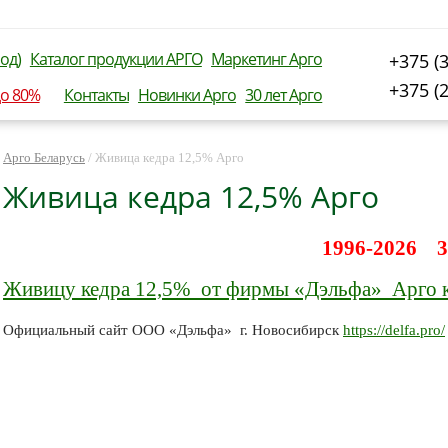
од)
Каталог продукции АРГО
Маркетинг Арго
+375 (
+375 (
до 80%
Контакты
Новинки Арго
30 лет Арго
Арго Беларусь
/
Живица кедра 12,5% Арго
Живица кедра 12,5% Арго
1996-2026 3
Живицу кедра 12,5% от фирмы «Дэльфа» Арго 
Официальный сайт ООО «Дэльфа» г. Новосибирск
https://delfa.pro/