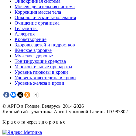
Эндокринная система
Мочевыделительная система
Коррекция массы тела
Онкологические заболевания
Очищение организма
Гельминты
Аллергия
Кроветворение
Здоровье детей и подростков
Женское здоровье
Мужское здоровье
Тонизирующие средства
Успокоительные препараты
Уровень глюкозы в крови
Уровень холестерина в крови
Уровень железа в крови
4
© АРГО в Гомеле, Беларусь. 2014-2026
Личный сайт участника Арго Луньковой Галины ID 987802
К р а с о та через з д о р о в ь е