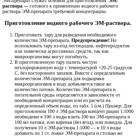
ЭМ-препарат служит основой для приготовления
ЭМ-
раствора —
готового к применению водного рабочего
раствора ЭМ-препарата требуемой концентрации.
Приготовление водного рабочего ЭМ-раствора.
Приготовить тару для разведения необходимого
количества ЭМ-препарата.
Предупреждение!
Не
использовать тару из-под пестицидов, нефтепродуктов
или химически агрессивных средств, так как
микроорганизмы могут погибнуть.
В приготовленную тару налить чистую
нехлорированную воду с температурой +20-25 градусов
С, без посторонних запахов. Вместе с определенным
количеством ЭМ-препарата для подкормки
микроорганизмов в воду добавляется такое же
количество патоки. Количество ЭМ-препарата и
питательной среды определяется в зависимости от
необходимой концентрации или из расчета на
определенный объем воды, по табл. 1 (см.)
Пример.
Для
приготовления 100 л ЭМ-раствора концент рации 1:1000
необходимо в 100 л воды влить 100 мл ЭМ-препарата и
100 мл патоки, или варенья (без ягод), или повидла. Для
получения 10 л ЭМ-раствора 1:1000 — в 10 л воды
добавить по 1 ст. ложке ЭМ-препарата и столько же