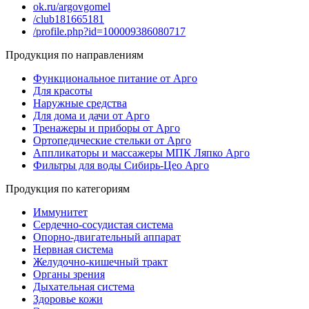
ok.ru/argovgomel
/club181665181
/profile.php?id=100009386080717
Продукция по направлениям
Функциональное питание от Арго
Для красоты
Наружные средства
Для дома и дачи от Арго
Тренажеры и приборы от Арго
Ортопедические стельки от Арго
Аппликаторы и массажеры МПК Ляпко Арго
Фильтры для воды Сибирь-Цео Арго
Продукция по категориям
Иммунитет
Сердечно-сосудистая система
Опорно-двигательный аппарат
Нервная система
Желудочно-кишечный тракт
Органы зрения
Дыхательная система
Здоровье кожи