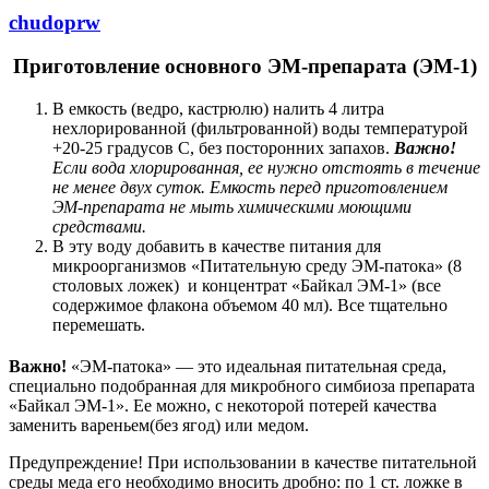
chudoprw
Приготовление основного ЭМ-препарата (ЭМ-1)
В емкость (ведро, кастрюлю) налить 4 литра
нехлорированной (фильтрованной) воды температурой
+20-25 градусов С, без посторонних запахов.
Важно!
Если вода хлорированная, ее нужно отстоять в течение
не менее двух суток. Емкость перед приготовлением
ЭМ-препарата не мыть химическими моющими
средствами.
В эту воду добавить в качестве питания для
микроорганизмов «Питательную среду ЭМ-патока» (8
столовых ложек) и концентрат «Байкал ЭМ-1» (все
содержимое флакона объемом 40 мл). Все тщательно
перемешать.
Важно!
«ЭМ-патока» — это идеальная питательная среда,
специально подобранная для микробного симбиоза препарата
«Байкал ЭМ-1». Ее можно, с некоторой потерей качества
заменить вареньем(без ягод) или медом.
Предупреждение! При использовании в качестве питательной
среды меда его необходимо вносить дробно: по 1 ст. ложке в