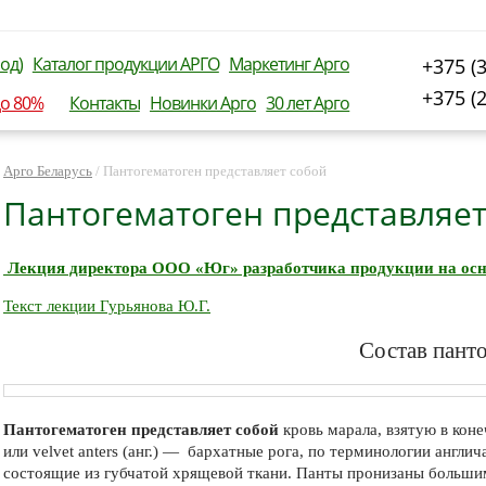
од)
Каталог продукции АРГО
Маркетинг Арго
+375 (
+375 (
до 80%
Контакты
Новинки Арго
30 лет Арго
Арго Беларусь
/
Пантогематоген представляет собой
Пантогематоген представляет
Лекция директора ООО «Юг» разработчика продукции на осно
Текст лекции Гурьянова Ю.Г.
Состав пант
Пантогематоген представляет собой
кровь марала, взятую в коне
или velvet anters (анг.) — бархатные рога, по терминологии англи
состоящие из губчатой хрящевой ткани. Панты пронизаны большим