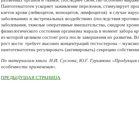
различных органов и тканей. Последнее свойство особенно выраже
Пантогематоген ускоряет заживление переломов, стимулирует про
клеток крови (лейкоцитов, моноцитов, лимфоцитов) в случае нар
заболеваниях и экстремальных воздействиях (последствия против
заболевания, тяжелые оперативные вмешательства, синдром хрони
физиологического состояния организма марала в момент забора кр
из которой целиком состоят рога после завершения их развития. 
рост кости требует высоких концентраций тестостерона – мужског
пантогематогена регулировать (активировать) секрецию собственн
По материалам книги Н.И. Суслова, Ю.Г. Гурьянова «Продукция
особенности применения».
ПРЕДЫДУЩАЯ СТРАНИЦА