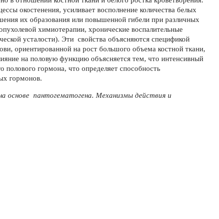
но в отношении костной ткани и белого ростка кроветворения.
цессы окостенения, усиливает восполнение количества белых
ушения их образования или повышенной гибели при различных
оопухолевой химиотерапии, хронические воспалительные
ческой усталости). Эти свойства объясняются спецификой
ови, ориентированной на рост большого объема костной ткани,
Влияние на половую функцию объясняется тем, что интенсивный
о полового гормона, что определяет способность
ых гормонов.
 на основе пантогематогена. Механизмы действия и