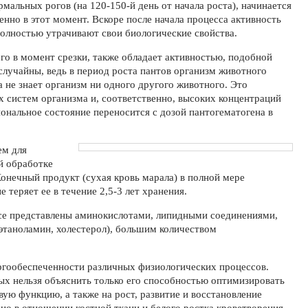
мальных рогов (на 120-150-й день от начала роста), начинается
нно в этот момент. Вскоре после начала процесса активность
полностью утрачивают свои биологические свойства.
ого в момент срезки, также обладает активностью, подобной
случайны, ведь в период роста пантов организм животного
а не знает организм ни одного другого животного. Это
 систем организма и, соответственно, высоких концентраций
нальное состояние переносится с дозой пантогематогена в
ем для
й обработке
онечный продукт (сухая кровь марала) в полной мере
 теряет ее в течение 2,5-3 лет хранения.
ссе представлены аминокислотами, липидными соединениями,
таноламин, холестерол), большим количеством
гообеспеченности различных физиологических процессов.
ых нельзя объяснить только его способностью оптимизировать
ую функцию, а также на рост, развитие и восстановление