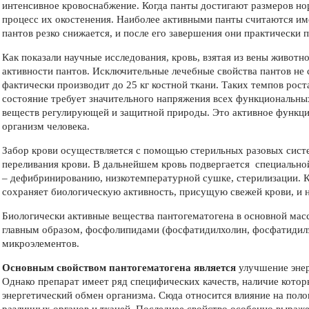
интенсивное кровоснабжение. Когда панты достигают размеров нор
процесс их окостенения. Наиболее активными панты считаются име
пантов резко снижается, и после его завершения они практически 
Как показали научные исследования, кровь, взятая из вены животн
активности пантов. Исключительные лечебные свойства пантов не 
фактически производит до 25 кг костной ткани. Таких темпов рост
состояние требует значительного напряжения всех функциональных
веществ регулирующей и защитной природы. Это активное функцио
организм человека.
Забор
крови осуществляется с помощью стерильных разовых сист
переливания крови. В дальнейшем кровь подвергается специально
– дефибринированию, низкотемпературной сушке, стерилизации. К
сохраняет биологическую активность, присущую свежей крови, и не
Биологически активные вещества пантогематогена в основной ма
главным образом, фосфолипидами (фосфатидилхолин, фосфатидилэ
микроэлементов.
Основным свойством пантогематогена является
улучшение энер
Однако препарат имеет ряд специфических качеств, наличие котор
энергетический обмен организма. Сюда относится влияние на полов