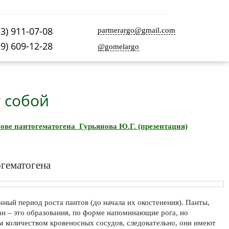
33) 911-07-08
partnerargo@gmail.com
29) 609-12-28
@gomelargo
 собой
ве пантогематогена Гурьянова Ю.Г. (презентация)
огематогена
чный период роста пантов (до начала их окостенения). Панты,
чан – это образования, по форме напоминающие рога, но
 количеством кровеносных сосудов, следовательно, они имеют